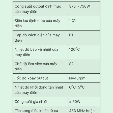
Công suất output định mức
370 ~ 750W
của máy điện
Điện lưu định mức của máy
1.7A
điện
Cấp độ cách điện của máy
B1
điện
0
Nhiệt độ bảo vệ nhiệt của
120
C
máy điện
Chế độ làm việc của máy
S2
điện
Tốc độ xoay output
N=45rpm
0
0
Nhiệt độ khởi động tan nhiệt
0
C±5
C
của máy điện
Công suất gia nhiệt
≤ 60W
Tần sóng điều khiển từ xa
433 MHz hoặc