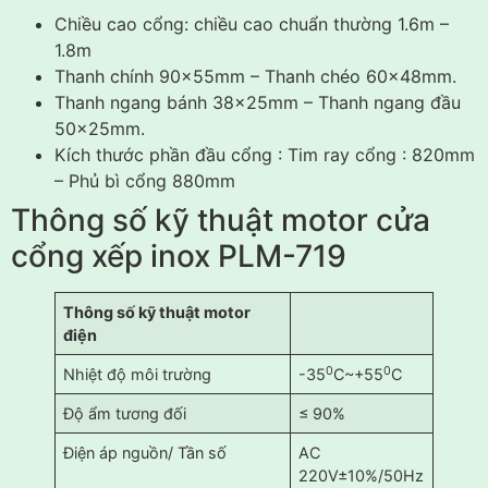
Chiều cao cổng: chiều cao chuẩn thường 1.6m –
1.8m
Thanh chính 90x55mm – Thanh chéo 60x48mm.
Thanh ngang bánh 38x25mm – Thanh ngang đầu
50x25mm.
Kích thước phần đầu cổng : Tim ray cổng : 820mm
– Phủ bì cổng 880mm
Thông số kỹ thuật motor cửa
cổng xếp inox PLM-719
Thông số kỹ thuật motor
điện
0
0
Nhiệt độ môi trường
-35
C~+55
C
Độ ẩm tương đối
≤ 90%
Điện áp nguồn/ Tần số
AC
220V±10%/50Hz