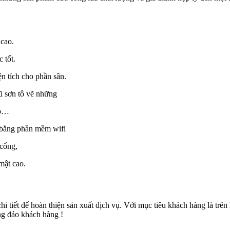
 cao.
 tốt.
ện tích cho phần sân.
ũ sơn tô vẽ những
cao…
y bằng phần mềm wifi
cổng,
 mật cao.
 chi tiết để hoàn thiện sản xuất dịch vụ. Với mục tiêu khách hàng là trê
ng đảo khách hàng !