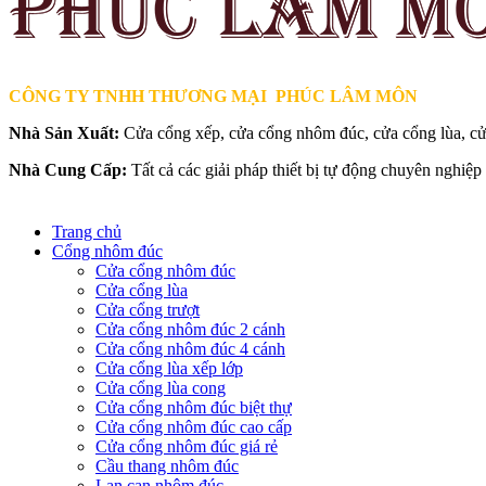
CÔNG TY TNHH THƯƠNG MẠI PHÚC LÂM MÔN
Nhà Sản Xuất:
Cửa cổng xếp, cửa cổng nhôm đúc, cửa cổng lùa, cử
Nhà Cung Cấp:
Tất cả các giải pháp thiết bị tự động chuyên nghiệ
Trang chủ
Cổng nhôm đúc
Cửa cổng nhôm đúc
Cửa cổng lùa
Cửa cổng trượt
Cửa cổng nhôm đúc 2 cánh
Cửa cổng nhôm đúc 4 cánh
Cửa cổng lùa xếp lớp
Cửa cổng lùa cong
Cửa cổng nhôm đúc biệt thự
Cửa cổng nhôm đúc cao cấp
Cửa cổng nhôm đúc giá rẻ
Cầu thang nhôm đúc
Lan can nhôm đúc